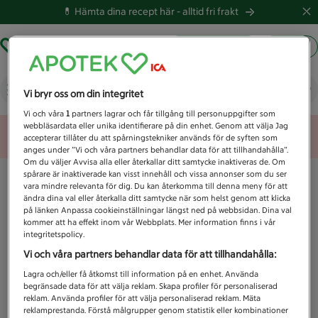
💊 Hämta dina recept här -
alltid fri frakt
Hämta ut recept
Logga in
Vad letar du efter idag?
Vi bryr oss om din integritet
Vi och våra
1
partners lagrar och får tillgång till personuppgifter som
webbläsardata eller unika identifierare på din enhet. Genom att välja Jag
Unknown error
accepterar tillåter du att spårningstekniker används för de syften som
anges under ”Vi och våra partners behandlar data för att tillhandahålla”.
Om du väljer Avvisa alla eller återkallar ditt samtycke inaktiveras de. Om
spårare är inaktiverade kan visst innehåll och vissa annonser som du ser
vara mindre relevanta för dig. Du kan återkomma till denna meny för att
ändra dina val eller återkalla ditt samtycke när som helst genom att klicka
på länken Anpassa cookieinställningar längst ned på webbsidan. Dina val
kommer att ha effekt inom vår Webbplats. Mer information finns i vår
integritetspolicy.
Vi och våra partners behandlar data för att tillhandahålla:
Lagra och/eller få åtkomst till information på en enhet. Använda
begränsade data för att välja reklam. Skapa profiler för personaliserad
reklam. Använda profiler för att välja personaliserad reklam. Mäta
reklamprestanda. Förstå målgrupper genom statistik eller kombinationer