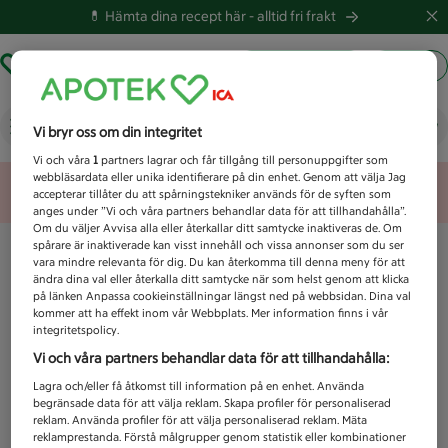
💊 Hämta dina recept här -
alltid fri frakt
Hämta ut recept
Logga in
Vad letar du efter idag?
Vi bryr oss om din integritet
Vi och våra
1
partners lagrar och får tillgång till personuppgifter som
webbläsardata eller unika identifierare på din enhet. Genom att välja Jag
Unknown error
accepterar tillåter du att spårningstekniker används för de syften som
anges under ”Vi och våra partners behandlar data för att tillhandahålla”.
Om du väljer Avvisa alla eller återkallar ditt samtycke inaktiveras de. Om
spårare är inaktiverade kan visst innehåll och vissa annonser som du ser
vara mindre relevanta för dig. Du kan återkomma till denna meny för att
ändra dina val eller återkalla ditt samtycke när som helst genom att klicka
på länken Anpassa cookieinställningar längst ned på webbsidan. Dina val
kommer att ha effekt inom vår Webbplats. Mer information finns i vår
integritetspolicy.
Vi och våra partners behandlar data för att tillhandahålla:
Lagra och/eller få åtkomst till information på en enhet. Använda
begränsade data för att välja reklam. Skapa profiler för personaliserad
reklam. Använda profiler för att välja personaliserad reklam. Mäta
reklamprestanda. Förstå målgrupper genom statistik eller kombinationer