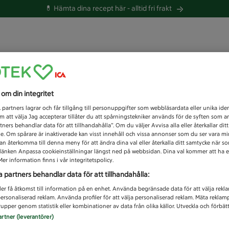
💊 Hämta dina recept här -
alltid fri frakt
 du efter idag?
s om din integritet
Unknown error
1
partners lagrar och får tillgång till personuppgifter som webbläsardata eller unika iden
 att välja Jag accepterar tillåter du att spårningstekniker används för de syften som 
tners behandlar data för att tillhandahålla”. Om du väljer Avvisa alla eller återkallar dit
de. Om spårare är inaktiverade kan visst innehåll och vissa annonser som du ser vara m
kan återkomma till denna meny för att ändra dina val eller återkalla ditt samtycke när 
å länken Anpassa cookieinställningar längst ned på webbsidan. Dina val kommer att ha e
er information finns i vår integritetspolicy.
a partners behandlar data för att tillhandahålla:
ler få åtkomst till information på en enhet. Använda begränsade data för att välja rekl
 personaliserad reklam. Använda profiler för att välja personaliserad reklam. Mäta reklam
upper genom statistik eller kombinationer av data från olika källor. Utveckla och förbättr
artner (leverantörer)