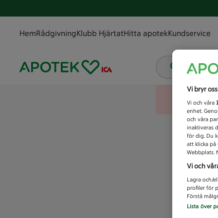
Hem
Rådgivning
Klubb Hjärtat
Hitta apotek
Kundservice
Vad letar
Vi bryr os
Vi och våra
enhet. Genom
och våra par
inaktiveras 
för dig. Du 
att klicka p
Webbplats. M
Vi och vår
Lagra och/el
profiler för
Förstå målgr
Lista över p