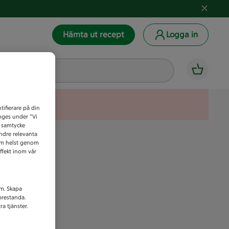
Hämta ut recept
Logga in
tifierare på din
anges under ”Vi
t samtycke
indre relevanta
som helst genom
ffekt inom vår
am. Skapa
prestanda.
a tjänster.