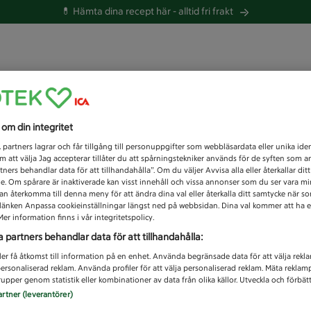
💊 Hämta dina recept här -
alltid fri frakt
 du efter idag?
s om din integritet
Unknown error
1
partners lagrar och får tillgång till personuppgifter som webbläsardata eller unika iden
 att välja Jag accepterar tillåter du att spårningstekniker används för de syften som 
tners behandlar data för att tillhandahålla”. Om du väljer Avvisa alla eller återkallar dit
de. Om spårare är inaktiverade kan visst innehåll och vissa annonser som du ser vara m
kan återkomma till denna meny för att ändra dina val eller återkalla ditt samtycke när 
å länken Anpassa cookieinställningar längst ned på webbsidan. Dina val kommer att ha e
er information finns i vår integritetspolicy.
a partners behandlar data för att tillhandahålla:
ler få åtkomst till information på en enhet. Använda begränsade data för att välja rekl
 personaliserad reklam. Använda profiler för att välja personaliserad reklam. Mäta reklam
upper genom statistik eller kombinationer av data från olika källor. Utveckla och förbättr
artner (leverantörer)