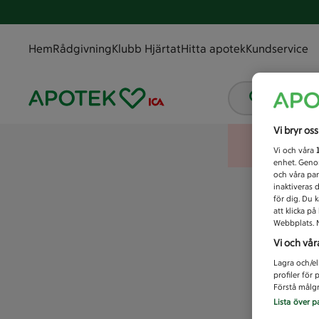
Hem
Rådgivning
Klubb Hjärtat
Hitta apotek
Kundservice
Vad letar
Vi bryr os
Vi och våra
enhet. Genom
och våra par
inaktiveras 
för dig. Du 
att klicka p
Webbplats. M
Vi och vår
Lagra och/el
profiler för
Förstå målgr
Lista över p