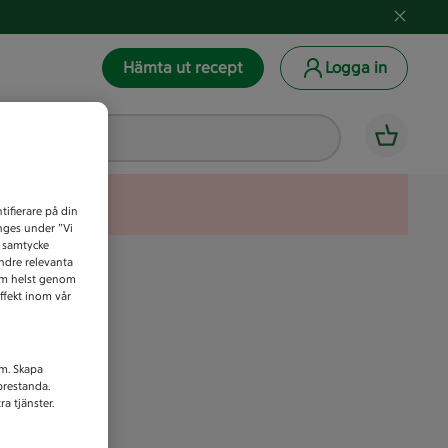
Hämta ut recept
Logga in
tifierare på din
anges under ”Vi
t samtycke
indre relevanta
som helst genom
ffekt inom vår
am. Skapa
prestanda.
a tjänster.