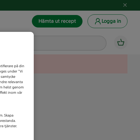
Hämta ut recept
Logga in
tifierare på din
anges under ”Vi
t samtycke
indre relevanta
som helst genom
ffekt inom vår
am. Skapa
prestanda.
a tjänster.