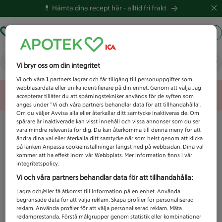
💊 Hämta dina recept här -
alltid fri frakt
Hämta ut recept
Logga in
Vad letar du efter idag?
Vi bryr oss om din integritet
Vi och våra
1
partners lagrar och får tillgång till personuppgifter som
webbläsardata eller unika identifierare på din enhet. Genom att välja Jag
Unknown error
accepterar tillåter du att spårningstekniker används för de syften som
anges under ”Vi och våra partners behandlar data för att tillhandahålla”.
Om du väljer Avvisa alla eller återkallar ditt samtycke inaktiveras de. Om
spårare är inaktiverade kan visst innehåll och vissa annonser som du ser
vara mindre relevanta för dig. Du kan återkomma till denna meny för att
ändra dina val eller återkalla ditt samtycke när som helst genom att klicka
på länken Anpassa cookieinställningar längst ned på webbsidan. Dina val
kommer att ha effekt inom vår Webbplats. Mer information finns i vår
integritetspolicy.
Vi och våra partners behandlar data för att tillhandahålla:
Lagra och/eller få åtkomst till information på en enhet. Använda
begränsade data för att välja reklam. Skapa profiler för personaliserad
reklam. Använda profiler för att välja personaliserad reklam. Mäta
reklamprestanda. Förstå målgrupper genom statistik eller kombinationer