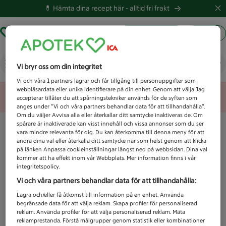
💊 Hämta dina recept här -
alltid fri frakt
Hämta ut recept
Logga in
Vad letar du efter idag?
Vi bryr oss om din integritet
Vi och våra
1
partners lagrar och får tillgång till personuppgifter som
webbläsardata eller unika identifierare på din enhet. Genom att välja Jag
Unknown error
accepterar tillåter du att spårningstekniker används för de syften som
anges under ”Vi och våra partners behandlar data för att tillhandahålla”.
Om du väljer Avvisa alla eller återkallar ditt samtycke inaktiveras de. Om
spårare är inaktiverade kan visst innehåll och vissa annonser som du ser
vara mindre relevanta för dig. Du kan återkomma till denna meny för att
ändra dina val eller återkalla ditt samtycke när som helst genom att klicka
på länken Anpassa cookieinställningar längst ned på webbsidan. Dina val
kommer att ha effekt inom vår Webbplats. Mer information finns i vår
integritetspolicy.
Vi och våra partners behandlar data för att tillhandahålla:
Lagra och/eller få åtkomst till information på en enhet. Använda
begränsade data för att välja reklam. Skapa profiler för personaliserad
reklam. Använda profiler för att välja personaliserad reklam. Mäta
reklamprestanda. Förstå målgrupper genom statistik eller kombinationer