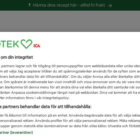
💊 Hämta dina recept här -
alltid fri frakt
 du efter idag?
s om din integritet
Unknown error
1
partners lagrar och får tillgång till personuppgifter som webbläsardata eller unika iden
 att välja Jag accepterar tillåter du att spårningstekniker används för de syften som 
tners behandlar data för att tillhandahålla”. Om du väljer Avvisa alla eller återkallar dit
de. Om spårare är inaktiverade kan visst innehåll och vissa annonser som du ser vara m
kan återkomma till denna meny för att ändra dina val eller återkalla ditt samtycke när 
å länken Anpassa cookieinställningar längst ned på webbsidan. Dina val kommer att ha e
er information finns i vår integritetspolicy.
a partners behandlar data för att tillhandahålla:
ler få åtkomst till information på en enhet. Använda begränsade data för att välja rekl
 personaliserad reklam. Använda profiler för att välja personaliserad reklam. Mäta reklam
upper genom statistik eller kombinationer av data från olika källor. Utveckla och förbättr
artner (leverantörer)