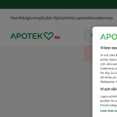
Hem
Rådgivning
Klubb Hjärtat
Hitta apotek
Kundservice
Vad letar
Vi bryr os
Vi och våra
enhet. Genom
och våra par
inaktiveras 
för dig. Du 
att klicka p
Webbplats. M
Vi och vår
Lagra och/el
profiler för
Förstå målgr
Lista över p