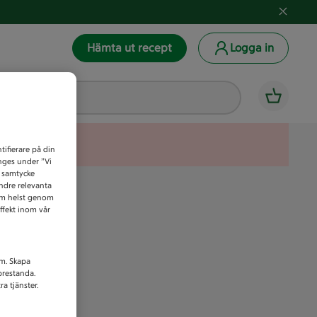
Hämta ut recept
Logga in
tifierare på din
anges under ”Vi
t samtycke
indre relevanta
som helst genom
ffekt inom vår
am. Skapa
prestanda.
a tjänster.