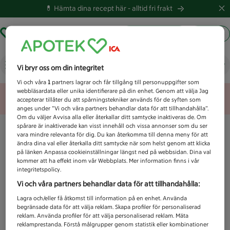
💊 Hämta dina recept här -
alltid fri frakt
Hämta ut recept
Logga in
Vad letar du efter idag?
Vi bryr oss om din integritet
Vi och våra
1
partners lagrar och får tillgång till personuppgifter som
webbläsardata eller unika identifierare på din enhet. Genom att välja Jag
Unknown error
accepterar tillåter du att spårningstekniker används för de syften som
anges under ”Vi och våra partners behandlar data för att tillhandahålla”.
Om du väljer Avvisa alla eller återkallar ditt samtycke inaktiveras de. Om
spårare är inaktiverade kan visst innehåll och vissa annonser som du ser
vara mindre relevanta för dig. Du kan återkomma till denna meny för att
ändra dina val eller återkalla ditt samtycke när som helst genom att klicka
på länken Anpassa cookieinställningar längst ned på webbsidan. Dina val
kommer att ha effekt inom vår Webbplats. Mer information finns i vår
integritetspolicy.
Vi och våra partners behandlar data för att tillhandahålla:
Lagra och/eller få åtkomst till information på en enhet. Använda
begränsade data för att välja reklam. Skapa profiler för personaliserad
reklam. Använda profiler för att välja personaliserad reklam. Mäta
reklamprestanda. Förstå målgrupper genom statistik eller kombinationer