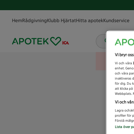
Hem
Rådgivning
Klubb Hjärtat
Hitta apotek
Kundservice
Vad letar
Vi bryr os
Vi och våra
enhet. Genom
och våra par
inaktiveras 
för dig. Du 
att klicka p
Webbplats. M
Vi och vår
Lagra och/el
profiler för
Förstå målgr
Lista över p