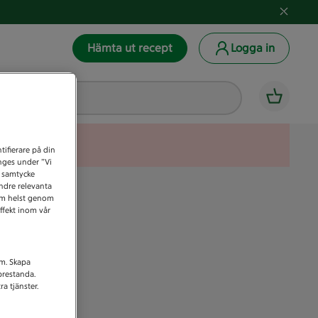
Hämta ut recept
Logga in
tifierare på din
anges under ”Vi
t samtycke
indre relevanta
som helst genom
ffekt inom vår
am. Skapa
prestanda.
a tjänster.