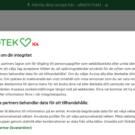
💊 Hämta dina recept här -
alltid fri frakt
 du efter idag?
s om din integritet
Unknown error
1
partners lagrar och får tillgång till personuppgifter som webbläsardata eller unika iden
 att välja Jag accepterar tillåter du att spårningstekniker används för de syften som 
tners behandlar data för att tillhandahålla”. Om du väljer Avvisa alla eller återkallar dit
de. Om spårare är inaktiverade kan visst innehåll och vissa annonser som du ser vara m
kan återkomma till denna meny för att ändra dina val eller återkalla ditt samtycke när 
å länken Anpassa cookieinställningar längst ned på webbsidan. Dina val kommer att ha e
er information finns i vår integritetspolicy.
a partners behandlar data för att tillhandahålla:
ler få åtkomst till information på en enhet. Använda begränsade data för att välja rekl
 personaliserad reklam. Använda profiler för att välja personaliserad reklam. Mäta reklam
upper genom statistik eller kombinationer av data från olika källor. Utveckla och förbättr
artner (leverantörer)