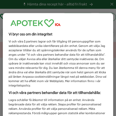
💊 Hämta dina recept här -
alltid fri frakt
Hämta ut recept
Logga in
Vad letar du efter idag?
Vi bryr oss om din integritet
Vi och våra
1
partners lagrar och får tillgång till personuppgifter som
webbläsardata eller unika identifierare på din enhet. Genom att välja Jag
Unknown error
accepterar tillåter du att spårningstekniker används för de syften som
anges under ”Vi och våra partners behandlar data för att tillhandahålla”.
Om du väljer Avvisa alla eller återkallar ditt samtycke inaktiveras de. Om
spårare är inaktiverade kan visst innehåll och vissa annonser som du ser
vara mindre relevanta för dig. Du kan återkomma till denna meny för att
ändra dina val eller återkalla ditt samtycke när som helst genom att klicka
på länken Anpassa cookieinställningar längst ned på webbsidan. Dina val
kommer att ha effekt inom vår Webbplats. Mer information finns i vår
integritetspolicy.
Vi och våra partners behandlar data för att tillhandahålla:
Lagra och/eller få åtkomst till information på en enhet. Använda
begränsade data för att välja reklam. Skapa profiler för personaliserad
reklam. Använda profiler för att välja personaliserad reklam. Mäta
reklamprestanda. Förstå målgrupper genom statistik eller kombinationer