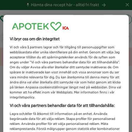
💊 Hämta dina recept här -
alltid fri frakt
Hämta ut recept
Logga in
Vad letar du efter idag?
Vi bryr oss om din integritet
Vi och våra
1
partners lagrar och får tillgång till personuppgifter som
webbläsardata eller unika identifierare på din enhet. Genom att välja Jag
Unknown error
accepterar tillåter du att spårningstekniker används för de syften som
anges under ”Vi och våra partners behandlar data för att tillhandahålla”.
Om du väljer Avvisa alla eller återkallar ditt samtycke inaktiveras de. Om
spårare är inaktiverade kan visst innehåll och vissa annonser som du ser
vara mindre relevanta för dig. Du kan återkomma till denna meny för att
ändra dina val eller återkalla ditt samtycke när som helst genom att klicka
på länken Anpassa cookieinställningar längst ned på webbsidan. Dina val
kommer att ha effekt inom vår Webbplats. Mer information finns i vår
integritetspolicy.
Vi och våra partners behandlar data för att tillhandahålla:
Lagra och/eller få åtkomst till information på en enhet. Använda
begränsade data för att välja reklam. Skapa profiler för personaliserad
reklam. Använda profiler för att välja personaliserad reklam. Mäta
reklamprestanda. Förstå målgrupper genom statistik eller kombinationer