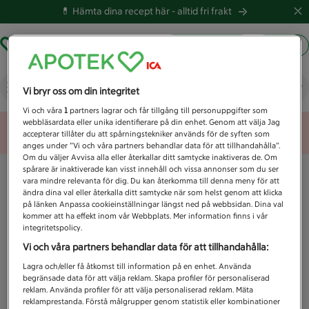
💊 Hämta dina recept här -
alltid fri frakt
Hämta ut recept
Logga in
Vad letar du efter idag?
Vi bryr oss om din integritet
Vi och våra
1
partners lagrar och får tillgång till personuppgifter som
webbläsardata eller unika identifierare på din enhet. Genom att välja Jag
Unknown error
accepterar tillåter du att spårningstekniker används för de syften som
anges under ”Vi och våra partners behandlar data för att tillhandahålla”.
Om du väljer Avvisa alla eller återkallar ditt samtycke inaktiveras de. Om
spårare är inaktiverade kan visst innehåll och vissa annonser som du ser
vara mindre relevanta för dig. Du kan återkomma till denna meny för att
ändra dina val eller återkalla ditt samtycke när som helst genom att klicka
på länken Anpassa cookieinställningar längst ned på webbsidan. Dina val
kommer att ha effekt inom vår Webbplats. Mer information finns i vår
integritetspolicy.
Vi och våra partners behandlar data för att tillhandahålla:
Lagra och/eller få åtkomst till information på en enhet. Använda
begränsade data för att välja reklam. Skapa profiler för personaliserad
reklam. Använda profiler för att välja personaliserad reklam. Mäta
reklamprestanda. Förstå målgrupper genom statistik eller kombinationer