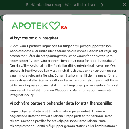
💊 Hämta dina recept här -
alltid fri frakt
Hämta ut recept
Logga in
Vad letar du efter idag?
Vi bryr oss om din integritet
Vi och våra
1
partners lagrar och får tillgång till personuppgifter som
webbläsardata eller unika identifierare på din enhet. Genom att välja Jag
Unknown error
accepterar tillåter du att spårningstekniker används för de syften som
anges under ”Vi och våra partners behandlar data för att tillhandahålla”.
Om du väljer Avvisa alla eller återkallar ditt samtycke inaktiveras de. Om
spårare är inaktiverade kan visst innehåll och vissa annonser som du ser
vara mindre relevanta för dig. Du kan återkomma till denna meny för att
ändra dina val eller återkalla ditt samtycke när som helst genom att klicka
på länken Anpassa cookieinställningar längst ned på webbsidan. Dina val
kommer att ha effekt inom vår Webbplats. Mer information finns i vår
integritetspolicy.
Vi och våra partners behandlar data för att tillhandahålla:
Lagra och/eller få åtkomst till information på en enhet. Använda
begränsade data för att välja reklam. Skapa profiler för personaliserad
reklam. Använda profiler för att välja personaliserad reklam. Mäta
reklamprestanda. Förstå målgrupper genom statistik eller kombinationer