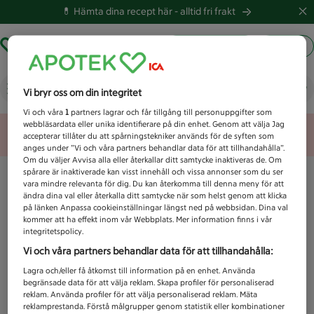
💊 Hämta dina recept här -
alltid fri frakt
Hämta ut recept
Logga in
Vad letar du efter idag?
Vi bryr oss om din integritet
Vi och våra
1
partners lagrar och får tillgång till personuppgifter som
webbläsardata eller unika identifierare på din enhet. Genom att välja Jag
Unknown error
accepterar tillåter du att spårningstekniker används för de syften som
anges under ”Vi och våra partners behandlar data för att tillhandahålla”.
Om du väljer Avvisa alla eller återkallar ditt samtycke inaktiveras de. Om
spårare är inaktiverade kan visst innehåll och vissa annonser som du ser
vara mindre relevanta för dig. Du kan återkomma till denna meny för att
ändra dina val eller återkalla ditt samtycke när som helst genom att klicka
på länken Anpassa cookieinställningar längst ned på webbsidan. Dina val
kommer att ha effekt inom vår Webbplats. Mer information finns i vår
integritetspolicy.
Vi och våra partners behandlar data för att tillhandahålla:
Lagra och/eller få åtkomst till information på en enhet. Använda
begränsade data för att välja reklam. Skapa profiler för personaliserad
reklam. Använda profiler för att välja personaliserad reklam. Mäta
reklamprestanda. Förstå målgrupper genom statistik eller kombinationer