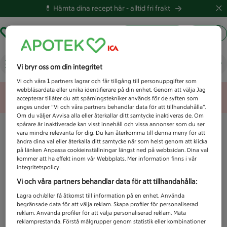
💊 Hämta dina recept här -
alltid fri frakt
Hämta ut recept
Logga in
Vad letar du efter idag?
Vi bryr oss om din integritet
Vi och våra
1
partners lagrar och får tillgång till personuppgifter som
webbläsardata eller unika identifierare på din enhet. Genom att välja Jag
Unknown error
accepterar tillåter du att spårningstekniker används för de syften som
anges under ”Vi och våra partners behandlar data för att tillhandahålla”.
Om du väljer Avvisa alla eller återkallar ditt samtycke inaktiveras de. Om
spårare är inaktiverade kan visst innehåll och vissa annonser som du ser
vara mindre relevanta för dig. Du kan återkomma till denna meny för att
ändra dina val eller återkalla ditt samtycke när som helst genom att klicka
på länken Anpassa cookieinställningar längst ned på webbsidan. Dina val
kommer att ha effekt inom vår Webbplats. Mer information finns i vår
integritetspolicy.
Vi och våra partners behandlar data för att tillhandahålla:
Lagra och/eller få åtkomst till information på en enhet. Använda
begränsade data för att välja reklam. Skapa profiler för personaliserad
reklam. Använda profiler för att välja personaliserad reklam. Mäta
reklamprestanda. Förstå målgrupper genom statistik eller kombinationer