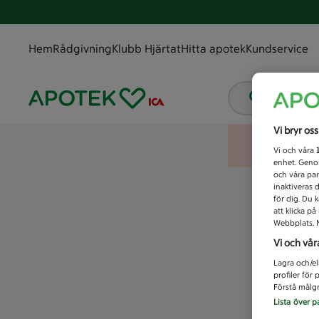
Hem
Rådgivning
Klubb Hjärtat
Hitta apotek
Kundservice
Vad letar
Vi bryr os
Vi och våra
enhet. Genom
och våra par
inaktiveras 
för dig. Du 
att klicka p
Webbplats. M
Vi och vår
Lagra och/el
profiler för
Förstå målgr
Lista över p