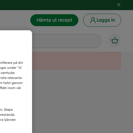
Hämta ut recept
Logga in
tifierare på din
anges under ”Vi
t samtycke
indre relevanta
som helst genom
ffekt inom vår
am. Skapa
prestanda.
a tjänster.