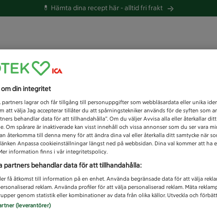
💊 Hämta dina recept här -
alltid fri frakt
 du efter idag?
s om din integritet
Unknown error
1
partners lagrar och får tillgång till personuppgifter som webbläsardata eller unika iden
 att välja Jag accepterar tillåter du att spårningstekniker används för de syften som 
tners behandlar data för att tillhandahålla”. Om du väljer Avvisa alla eller återkallar dit
de. Om spårare är inaktiverade kan visst innehåll och vissa annonser som du ser vara m
kan återkomma till denna meny för att ändra dina val eller återkalla ditt samtycke när 
å länken Anpassa cookieinställningar längst ned på webbsidan. Dina val kommer att ha e
er information finns i vår integritetspolicy.
a partners behandlar data för att tillhandahålla:
ler få åtkomst till information på en enhet. Använda begränsade data för att välja rekl
 personaliserad reklam. Använda profiler för att välja personaliserad reklam. Mäta reklam
upper genom statistik eller kombinationer av data från olika källor. Utveckla och förbättr
artner (leverantörer)