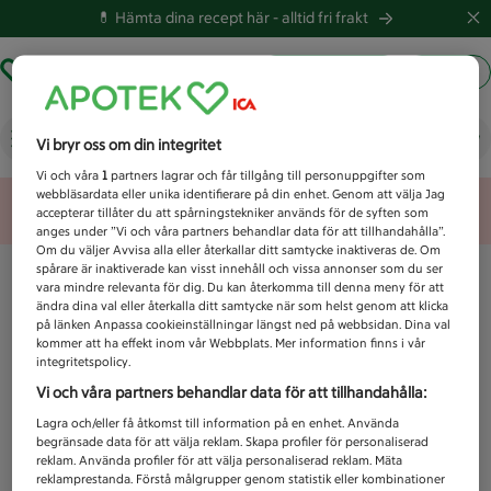
💊 Hämta dina recept här -
alltid fri frakt
Hämta ut recept
Logga in
Vad letar du efter idag?
Vi bryr oss om din integritet
Vi och våra
1
partners lagrar och får tillgång till personuppgifter som
webbläsardata eller unika identifierare på din enhet. Genom att välja Jag
Unknown error
accepterar tillåter du att spårningstekniker används för de syften som
anges under ”Vi och våra partners behandlar data för att tillhandahålla”.
Om du väljer Avvisa alla eller återkallar ditt samtycke inaktiveras de. Om
spårare är inaktiverade kan visst innehåll och vissa annonser som du ser
vara mindre relevanta för dig. Du kan återkomma till denna meny för att
ändra dina val eller återkalla ditt samtycke när som helst genom att klicka
på länken Anpassa cookieinställningar längst ned på webbsidan. Dina val
kommer att ha effekt inom vår Webbplats. Mer information finns i vår
integritetspolicy.
Vi och våra partners behandlar data för att tillhandahålla:
Lagra och/eller få åtkomst till information på en enhet. Använda
begränsade data för att välja reklam. Skapa profiler för personaliserad
reklam. Använda profiler för att välja personaliserad reklam. Mäta
reklamprestanda. Förstå målgrupper genom statistik eller kombinationer