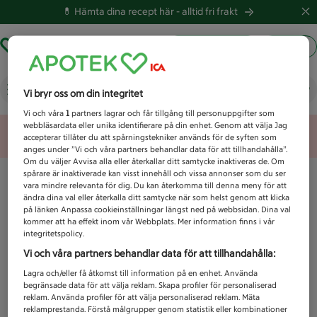
💊 Hämta dina recept här -
alltid fri frakt
Hämta ut recept
Logga in
Vad letar du efter idag?
Vi bryr oss om din integritet
Vi och våra
1
partners lagrar och får tillgång till personuppgifter som
webbläsardata eller unika identifierare på din enhet. Genom att välja Jag
Unknown error
accepterar tillåter du att spårningstekniker används för de syften som
anges under ”Vi och våra partners behandlar data för att tillhandahålla”.
Om du väljer Avvisa alla eller återkallar ditt samtycke inaktiveras de. Om
spårare är inaktiverade kan visst innehåll och vissa annonser som du ser
vara mindre relevanta för dig. Du kan återkomma till denna meny för att
ändra dina val eller återkalla ditt samtycke när som helst genom att klicka
på länken Anpassa cookieinställningar längst ned på webbsidan. Dina val
kommer att ha effekt inom vår Webbplats. Mer information finns i vår
integritetspolicy.
Vi och våra partners behandlar data för att tillhandahålla:
Lagra och/eller få åtkomst till information på en enhet. Använda
begränsade data för att välja reklam. Skapa profiler för personaliserad
reklam. Använda profiler för att välja personaliserad reklam. Mäta
reklamprestanda. Förstå målgrupper genom statistik eller kombinationer