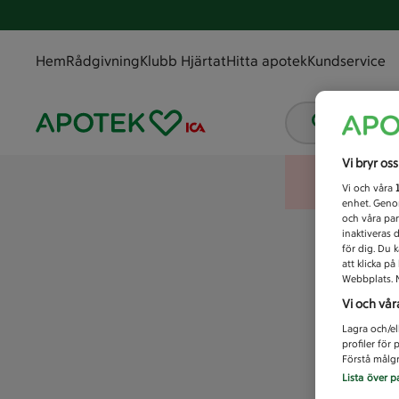
Hem
Rådgivning
Klubb Hjärtat
Hitta apotek
Kundservice
Vad letar
Vi bryr os
Vi och våra
enhet. Genom
och våra par
inaktiveras 
för dig. Du 
att klicka p
Webbplats. M
Vi och vår
Lagra och/el
profiler för
Förstå målgr
Lista över p