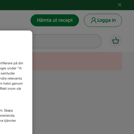
Hämta ut recept
Logga in
tifierare på din
anges under ”Vi
t samtycke
indre relevanta
som helst genom
ffekt inom vår
am. Skapa
prestanda.
a tjänster.