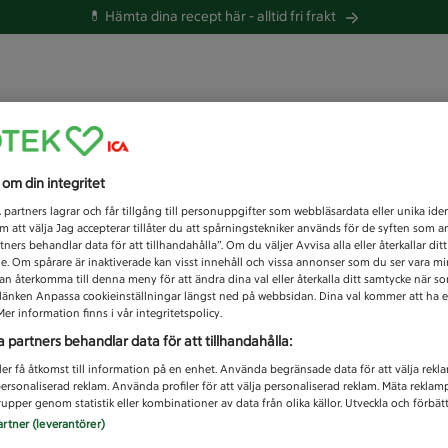
💊 Hämta dina recept här -
alltid fri frakt
 du efter idag?
s om din integritet
Unknown error
1
partners lagrar och får tillgång till personuppgifter som webbläsardata eller unika iden
 att välja Jag accepterar tillåter du att spårningstekniker används för de syften som 
tners behandlar data för att tillhandahålla”. Om du väljer Avvisa alla eller återkallar dit
de. Om spårare är inaktiverade kan visst innehåll och vissa annonser som du ser vara m
kan återkomma till denna meny för att ändra dina val eller återkalla ditt samtycke när 
å länken Anpassa cookieinställningar längst ned på webbsidan. Dina val kommer att ha e
er information finns i vår integritetspolicy.
a partners behandlar data för att tillhandahålla:
ler få åtkomst till information på en enhet. Använda begränsade data för att välja rekl
 personaliserad reklam. Använda profiler för att välja personaliserad reklam. Mäta reklam
upper genom statistik eller kombinationer av data från olika källor. Utveckla och förbättr
artner (leverantörer)