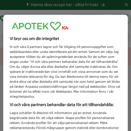
💊 Hämta dina recept här -
alltid fri frakt
Hämta ut recept
Logga in
Vad letar du efter idag?
Vi bryr oss om din integritet
Vi och våra
1
partners lagrar och får tillgång till personuppgifter som
webbläsardata eller unika identifierare på din enhet. Genom att välja Jag
Unknown error
accepterar tillåter du att spårningstekniker används för de syften som
anges under ”Vi och våra partners behandlar data för att tillhandahålla”.
Om du väljer Avvisa alla eller återkallar ditt samtycke inaktiveras de. Om
spårare är inaktiverade kan visst innehåll och vissa annonser som du ser
vara mindre relevanta för dig. Du kan återkomma till denna meny för att
ändra dina val eller återkalla ditt samtycke när som helst genom att klicka
på länken Anpassa cookieinställningar längst ned på webbsidan. Dina val
kommer att ha effekt inom vår Webbplats. Mer information finns i vår
integritetspolicy.
Vi och våra partners behandlar data för att tillhandahålla:
Lagra och/eller få åtkomst till information på en enhet. Använda
begränsade data för att välja reklam. Skapa profiler för personaliserad
reklam. Använda profiler för att välja personaliserad reklam. Mäta
reklamprestanda. Förstå målgrupper genom statistik eller kombinationer