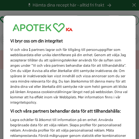
💊 Hämta dina recept här -
alltid fri frakt
Hämta ut recept
Logga in
Vad letar du efter idag?
Vi bryr oss om din integritet
Vi och våra
1
partners lagrar och får tillgång till personuppgifter som
webbläsardata eller unika identifierare på din enhet. Genom att välja Jag
Unknown error
accepterar tillåter du att spårningstekniker används för de syften som
anges under ”Vi och våra partners behandlar data för att tillhandahålla”.
Om du väljer Avvisa alla eller återkallar ditt samtycke inaktiveras de. Om
spårare är inaktiverade kan visst innehåll och vissa annonser som du ser
vara mindre relevanta för dig. Du kan återkomma till denna meny för att
ändra dina val eller återkalla ditt samtycke när som helst genom att klicka
på länken Anpassa cookieinställningar längst ned på webbsidan. Dina val
kommer att ha effekt inom vår Webbplats. Mer information finns i vår
integritetspolicy.
Vi och våra partners behandlar data för att tillhandahålla:
Lagra och/eller få åtkomst till information på en enhet. Använda
begränsade data för att välja reklam. Skapa profiler för personaliserad
reklam. Använda profiler för att välja personaliserad reklam. Mäta
reklamprestanda. Förstå målgrupper genom statistik eller kombinationer