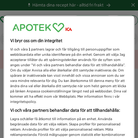
💊 Hämta dina recept här -
alltid fri frakt
Hämta ut recept
Logga in
Vad letar du efter idag?
Vi bryr oss om din integritet
Vi och våra
1
partners lagrar och får tillgång till personuppgifter som
webbläsardata eller unika identifierare på din enhet. Genom att välja Jag
Unknown error
accepterar tillåter du att spårningstekniker används för de syften som
anges under ”Vi och våra partners behandlar data för att tillhandahålla”.
Om du väljer Avvisa alla eller återkallar ditt samtycke inaktiveras de. Om
spårare är inaktiverade kan visst innehåll och vissa annonser som du ser
vara mindre relevanta för dig. Du kan återkomma till denna meny för att
ändra dina val eller återkalla ditt samtycke när som helst genom att klicka
på länken Anpassa cookieinställningar längst ned på webbsidan. Dina val
kommer att ha effekt inom vår Webbplats. Mer information finns i vår
integritetspolicy.
Vi och våra partners behandlar data för att tillhandahålla:
Lagra och/eller få åtkomst till information på en enhet. Använda
begränsade data för att välja reklam. Skapa profiler för personaliserad
reklam. Använda profiler för att välja personaliserad reklam. Mäta
reklamprestanda. Förstå målgrupper genom statistik eller kombinationer