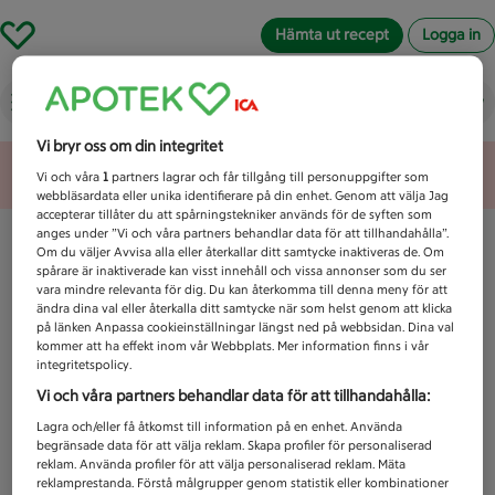
Hämta ut recept
Logga in
Vad letar du efter idag?
Vi bryr oss om din integritet
Unknown error
Vi och våra
1
partners lagrar och får tillgång till personuppgifter som
webbläsardata eller unika identifierare på din enhet. Genom att välja Jag
accepterar tillåter du att spårningstekniker används för de syften som
anges under ”Vi och våra partners behandlar data för att tillhandahålla”.
Om du väljer Avvisa alla eller återkallar ditt samtycke inaktiveras de. Om
spårare är inaktiverade kan visst innehåll och vissa annonser som du ser
vara mindre relevanta för dig. Du kan återkomma till denna meny för att
ändra dina val eller återkalla ditt samtycke när som helst genom att klicka
på länken Anpassa cookieinställningar längst ned på webbsidan. Dina val
kommer att ha effekt inom vår Webbplats. Mer information finns i vår
integritetspolicy.
Vi och våra partners behandlar data för att tillhandahålla:
Lagra och/eller få åtkomst till information på en enhet. Använda
begränsade data för att välja reklam. Skapa profiler för personaliserad
reklam. Använda profiler för att välja personaliserad reklam. Mäta
reklamprestanda. Förstå målgrupper genom statistik eller kombinationer