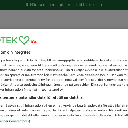
💊 Hämta dina recept här -
alltid fri frakt
 du efter idag?
s om din integritet
Unknown error
1
partners lagrar och får tillgång till personuppgifter som webbläsardata eller unika iden
 att välja Jag accepterar tillåter du att spårningstekniker används för de syften som 
tners behandlar data för att tillhandahålla”. Om du väljer Avvisa alla eller återkallar dit
de. Om spårare är inaktiverade kan visst innehåll och vissa annonser som du ser vara m
kan återkomma till denna meny för att ändra dina val eller återkalla ditt samtycke när 
å länken Anpassa cookieinställningar längst ned på webbsidan. Dina val kommer att ha e
er information finns i vår integritetspolicy.
a partners behandlar data för att tillhandahålla:
ler få åtkomst till information på en enhet. Använda begränsade data för att välja rekl
 personaliserad reklam. Använda profiler för att välja personaliserad reklam. Mäta reklam
upper genom statistik eller kombinationer av data från olika källor. Utveckla och förbättr
artner (leverantörer)