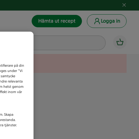
Hämta ut recept
Logga in
tifierare på din
anges under ”Vi
t samtycke
indre relevanta
som helst genom
ffekt inom vår
am. Skapa
prestanda.
a tjänster.