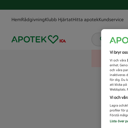
Hem
Rådgivning
Klubb Hjärtat
Hitta apotek
Kundservice
Vad letar
Vi bryr os
Vi och våra
enhet. Genom
och våra par
inaktiveras 
för dig. Du 
att klicka p
Webbplats. M
Vi och vår
Lagra och/el
profiler för
Förstå målgr
Lista över p