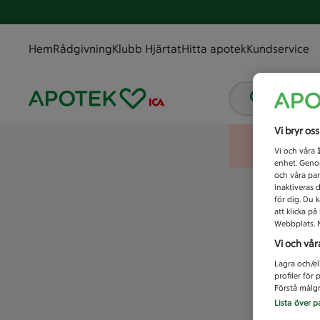
Hem
Rådgivning
Klubb Hjärtat
Hitta apotek
Kundservice
Vad letar
Vi bryr os
Vi och våra
enhet. Genom
och våra par
inaktiveras 
för dig. Du 
att klicka p
Webbplats. M
Vi och vår
Lagra och/el
profiler för
Förstå målgr
Lista över p