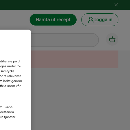
Hämta ut recept
Logga in
tifierare på din
anges under ”Vi
t samtycke
indre relevanta
som helst genom
ffekt inom vår
am. Skapa
prestanda.
a tjänster.