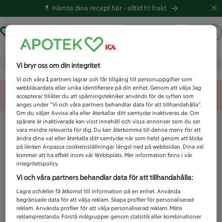
💊 Hämta dina recept här -
alltid fri frakt
Hämta ut recept
Logga in
Vad letar du efter idag?
Vi bryr oss om din integritet
Vi och våra
1
partners lagrar och får tillgång till personuppgifter som
webbläsardata eller unika identifierare på din enhet. Genom att välja Jag
Unknown error
accepterar tillåter du att spårningstekniker används för de syften som
anges under ”Vi och våra partners behandlar data för att tillhandahålla”.
Om du väljer Avvisa alla eller återkallar ditt samtycke inaktiveras de. Om
spårare är inaktiverade kan visst innehåll och vissa annonser som du ser
vara mindre relevanta för dig. Du kan återkomma till denna meny för att
ändra dina val eller återkalla ditt samtycke när som helst genom att klicka
på länken Anpassa cookieinställningar längst ned på webbsidan. Dina val
kommer att ha effekt inom vår Webbplats. Mer information finns i vår
integritetspolicy.
Vi och våra partners behandlar data för att tillhandahålla:
Lagra och/eller få åtkomst till information på en enhet. Använda
begränsade data för att välja reklam. Skapa profiler för personaliserad
reklam. Använda profiler för att välja personaliserad reklam. Mäta
reklamprestanda. Förstå målgrupper genom statistik eller kombinationer