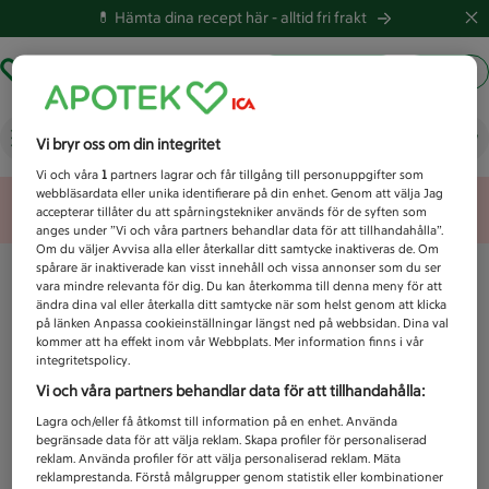
💊 Hämta dina recept här -
alltid fri frakt
Hämta ut recept
Logga in
Vad letar du efter idag?
Vi bryr oss om din integritet
Vi och våra
1
partners lagrar och får tillgång till personuppgifter som
webbläsardata eller unika identifierare på din enhet. Genom att välja Jag
Unknown error
accepterar tillåter du att spårningstekniker används för de syften som
anges under ”Vi och våra partners behandlar data för att tillhandahålla”.
Om du väljer Avvisa alla eller återkallar ditt samtycke inaktiveras de. Om
spårare är inaktiverade kan visst innehåll och vissa annonser som du ser
vara mindre relevanta för dig. Du kan återkomma till denna meny för att
ändra dina val eller återkalla ditt samtycke när som helst genom att klicka
på länken Anpassa cookieinställningar längst ned på webbsidan. Dina val
kommer att ha effekt inom vår Webbplats. Mer information finns i vår
integritetspolicy.
Vi och våra partners behandlar data för att tillhandahålla:
Lagra och/eller få åtkomst till information på en enhet. Använda
begränsade data för att välja reklam. Skapa profiler för personaliserad
reklam. Använda profiler för att välja personaliserad reklam. Mäta
reklamprestanda. Förstå målgrupper genom statistik eller kombinationer