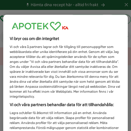
💊 Hämta dina recept här -
alltid fri frakt
Hämta ut recept
Logga in
Vad letar du efter idag?
Vi bryr oss om din integritet
Vi och våra
1
partners lagrar och får tillgång till personuppgifter som
webbläsardata eller unika identifierare på din enhet. Genom att välja Jag
Unknown error
accepterar tillåter du att spårningstekniker används för de syften som
anges under ”Vi och våra partners behandlar data för att tillhandahålla”.
Om du väljer Avvisa alla eller återkallar ditt samtycke inaktiveras de. Om
spårare är inaktiverade kan visst innehåll och vissa annonser som du ser
vara mindre relevanta för dig. Du kan återkomma till denna meny för att
ändra dina val eller återkalla ditt samtycke när som helst genom att klicka
på länken Anpassa cookieinställningar längst ned på webbsidan. Dina val
kommer att ha effekt inom vår Webbplats. Mer information finns i vår
integritetspolicy.
Vi och våra partners behandlar data för att tillhandahålla:
Lagra och/eller få åtkomst till information på en enhet. Använda
begränsade data för att välja reklam. Skapa profiler för personaliserad
reklam. Använda profiler för att välja personaliserad reklam. Mäta
reklamprestanda. Förstå målgrupper genom statistik eller kombinationer