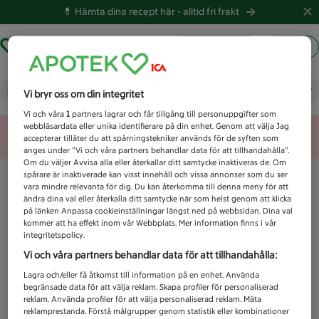
💊 Hämta dina recept här -
alltid fri frakt
Hämta ut recept
Logga in
Vad letar du efter idag?
Vi bryr oss om din integritet
Vi och våra
1
partners lagrar och får tillgång till personuppgifter som
webbläsardata eller unika identifierare på din enhet. Genom att välja Jag
Unknown error
accepterar tillåter du att spårningstekniker används för de syften som
anges under ”Vi och våra partners behandlar data för att tillhandahålla”.
Om du väljer Avvisa alla eller återkallar ditt samtycke inaktiveras de. Om
spårare är inaktiverade kan visst innehåll och vissa annonser som du ser
vara mindre relevanta för dig. Du kan återkomma till denna meny för att
ändra dina val eller återkalla ditt samtycke när som helst genom att klicka
på länken Anpassa cookieinställningar längst ned på webbsidan. Dina val
kommer att ha effekt inom vår Webbplats. Mer information finns i vår
integritetspolicy.
Vi och våra partners behandlar data för att tillhandahålla:
Lagra och/eller få åtkomst till information på en enhet. Använda
begränsade data för att välja reklam. Skapa profiler för personaliserad
reklam. Använda profiler för att välja personaliserad reklam. Mäta
reklamprestanda. Förstå målgrupper genom statistik eller kombinationer