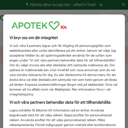
💊 Hämta dina recept här -
alltid fri frakt
Hämta ut recept
Logga in
Vad letar du efter idag?
Vi bryr oss om din integritet
Vi och våra
1
partners lagrar och får tillgång till personuppgifter som
webbläsardata eller unika identifierare på din enhet. Genom att välja Jag
Unknown error
accepterar tillåter du att spårningstekniker används för de syften som
anges under ”Vi och våra partners behandlar data för att tillhandahålla”.
Om du väljer Avvisa alla eller återkallar ditt samtycke inaktiveras de. Om
spårare är inaktiverade kan visst innehåll och vissa annonser som du ser
vara mindre relevanta för dig. Du kan återkomma till denna meny för att
ändra dina val eller återkalla ditt samtycke när som helst genom att klicka
på länken Anpassa cookieinställningar längst ned på webbsidan. Dina val
kommer att ha effekt inom vår Webbplats. Mer information finns i vår
integritetspolicy.
Vi och våra partners behandlar data för att tillhandahålla:
Lagra och/eller få åtkomst till information på en enhet. Använda
begränsade data för att välja reklam. Skapa profiler för personaliserad
reklam. Använda profiler för att välja personaliserad reklam. Mäta
reklamprestanda. Förstå målgrupper genom statistik eller kombinationer