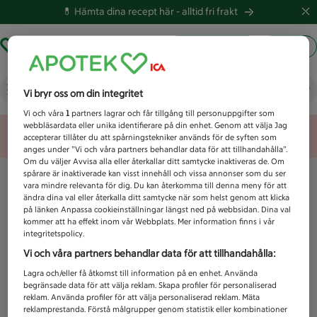
💊 Hämta dina recept här -
alltid fri frakt
Hämta ut recept
Logga in
Vad letar du efter idag?
Vi bryr oss om din integritet
Vi och våra
1
partners lagrar och får tillgång till personuppgifter som
webbläsardata eller unika identifierare på din enhet. Genom att välja Jag
Unknown error
accepterar tillåter du att spårningstekniker används för de syften som
anges under ”Vi och våra partners behandlar data för att tillhandahålla”.
Om du väljer Avvisa alla eller återkallar ditt samtycke inaktiveras de. Om
spårare är inaktiverade kan visst innehåll och vissa annonser som du ser
vara mindre relevanta för dig. Du kan återkomma till denna meny för att
ändra dina val eller återkalla ditt samtycke när som helst genom att klicka
på länken Anpassa cookieinställningar längst ned på webbsidan. Dina val
kommer att ha effekt inom vår Webbplats. Mer information finns i vår
integritetspolicy.
Vi och våra partners behandlar data för att tillhandahålla:
Lagra och/eller få åtkomst till information på en enhet. Använda
begränsade data för att välja reklam. Skapa profiler för personaliserad
reklam. Använda profiler för att välja personaliserad reklam. Mäta
reklamprestanda. Förstå målgrupper genom statistik eller kombinationer