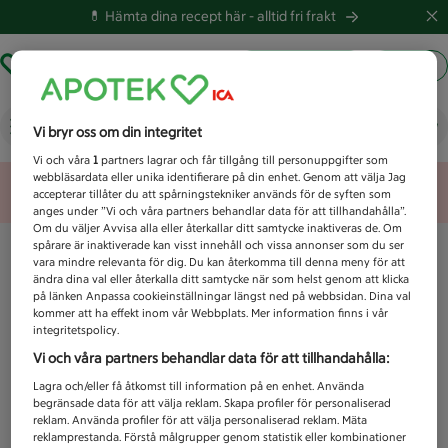
💊 Hämta dina recept här -
alltid fri frakt
Hämta ut recept
Logga in
Vad letar du efter idag?
Vi bryr oss om din integritet
Vi och våra
1
partners lagrar och får tillgång till personuppgifter som
webbläsardata eller unika identifierare på din enhet. Genom att välja Jag
Unknown error
accepterar tillåter du att spårningstekniker används för de syften som
anges under ”Vi och våra partners behandlar data för att tillhandahålla”.
Om du väljer Avvisa alla eller återkallar ditt samtycke inaktiveras de. Om
spårare är inaktiverade kan visst innehåll och vissa annonser som du ser
vara mindre relevanta för dig. Du kan återkomma till denna meny för att
ändra dina val eller återkalla ditt samtycke när som helst genom att klicka
på länken Anpassa cookieinställningar längst ned på webbsidan. Dina val
kommer att ha effekt inom vår Webbplats. Mer information finns i vår
integritetspolicy.
Vi och våra partners behandlar data för att tillhandahålla:
Lagra och/eller få åtkomst till information på en enhet. Använda
begränsade data för att välja reklam. Skapa profiler för personaliserad
reklam. Använda profiler för att välja personaliserad reklam. Mäta
reklamprestanda. Förstå målgrupper genom statistik eller kombinationer