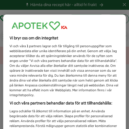
💊 Hämta dina recept här -
alltid fri frakt
Hämta ut recept
Logga in
Vad letar du efter idag?
Vi bryr oss om din integritet
Vi och våra
1
partners lagrar och får tillgång till personuppgifter som
webbläsardata eller unika identifierare på din enhet. Genom att välja Jag
Unknown error
accepterar tillåter du att spårningstekniker används för de syften som
anges under ”Vi och våra partners behandlar data för att tillhandahålla”.
Om du väljer Avvisa alla eller återkallar ditt samtycke inaktiveras de. Om
spårare är inaktiverade kan visst innehåll och vissa annonser som du ser
vara mindre relevanta för dig. Du kan återkomma till denna meny för att
ändra dina val eller återkalla ditt samtycke när som helst genom att klicka
på länken Anpassa cookieinställningar längst ned på webbsidan. Dina val
kommer att ha effekt inom vår Webbplats. Mer information finns i vår
integritetspolicy.
Vi och våra partners behandlar data för att tillhandahålla:
Lagra och/eller få åtkomst till information på en enhet. Använda
begränsade data för att välja reklam. Skapa profiler för personaliserad
reklam. Använda profiler för att välja personaliserad reklam. Mäta
reklamprestanda. Förstå målgrupper genom statistik eller kombinationer