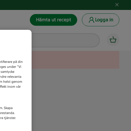
Hämta ut recept
Logga in
tifierare på din
anges under ”Vi
t samtycke
indre relevanta
som helst genom
ffekt inom vår
am. Skapa
prestanda.
a tjänster.