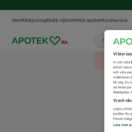
Hem
Rådgivning
Klubb Hjärtat
Hitta apotek
Kundservice
Vad letar
Vi bryr os
Vi och våra
enhet. Genom
och våra par
inaktiveras 
för dig. Du 
att klicka p
Webbplats. M
Vi och vår
Lagra och/el
profiler för
Förstå målgr
Lista över p