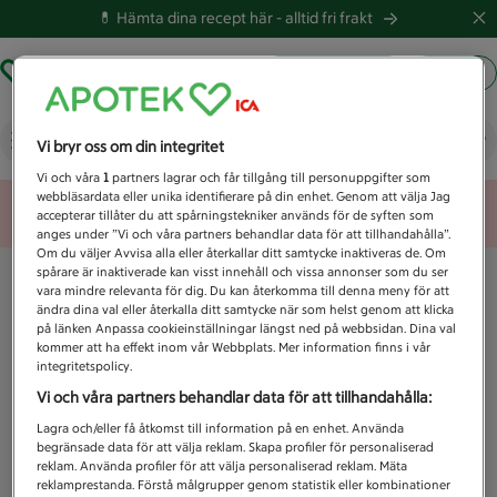
💊 Hämta dina recept här -
alltid fri frakt
Hämta ut recept
Logga in
Vad letar du efter idag?
Vi bryr oss om din integritet
Vi och våra
1
partners lagrar och får tillgång till personuppgifter som
webbläsardata eller unika identifierare på din enhet. Genom att välja Jag
Unknown error
accepterar tillåter du att spårningstekniker används för de syften som
anges under ”Vi och våra partners behandlar data för att tillhandahålla”.
Om du väljer Avvisa alla eller återkallar ditt samtycke inaktiveras de. Om
spårare är inaktiverade kan visst innehåll och vissa annonser som du ser
vara mindre relevanta för dig. Du kan återkomma till denna meny för att
ändra dina val eller återkalla ditt samtycke när som helst genom att klicka
på länken Anpassa cookieinställningar längst ned på webbsidan. Dina val
kommer att ha effekt inom vår Webbplats. Mer information finns i vår
integritetspolicy.
Vi och våra partners behandlar data för att tillhandahålla:
Lagra och/eller få åtkomst till information på en enhet. Använda
begränsade data för att välja reklam. Skapa profiler för personaliserad
reklam. Använda profiler för att välja personaliserad reklam. Mäta
reklamprestanda. Förstå målgrupper genom statistik eller kombinationer