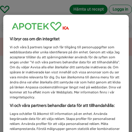
Hämta ut recept
Logga in
Vad letar du efter idag?
Vi bryr oss om din integritet
Unknown error
Vi och våra
1
partners lagrar och får tillgång till personuppgifter som
webbläsardata eller unika identifierare på din enhet. Genom att välja Jag
accepterar tillåter du att spårningstekniker används för de syften som
anges under ”Vi och våra partners behandlar data för att tillhandahålla”.
Om du väljer Avvisa alla eller återkallar ditt samtycke inaktiveras de. Om
spårare är inaktiverade kan visst innehåll och vissa annonser som du ser
vara mindre relevanta för dig. Du kan återkomma till denna meny för att
ändra dina val eller återkalla ditt samtycke när som helst genom att klicka
på länken Anpassa cookieinställningar längst ned på webbsidan. Dina val
kommer att ha effekt inom vår Webbplats. Mer information finns i vår
integritetspolicy.
Vi och våra partners behandlar data för att tillhandahålla:
Lagra och/eller få åtkomst till information på en enhet. Använda
begränsade data för att välja reklam. Skapa profiler för personaliserad
reklam. Använda profiler för att välja personaliserad reklam. Mäta
reklamprestanda. Förstå målgrupper genom statistik eller kombinationer