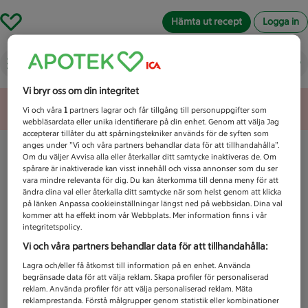
Hämta ut recept
Logga in
Vad letar du efter idag?
Vi bryr oss om din integritet
Unknown error
Vi och våra
1
partners lagrar och får tillgång till personuppgifter som
webbläsardata eller unika identifierare på din enhet. Genom att välja Jag
accepterar tillåter du att spårningstekniker används för de syften som
anges under ”Vi och våra partners behandlar data för att tillhandahålla”.
Om du väljer Avvisa alla eller återkallar ditt samtycke inaktiveras de. Om
spårare är inaktiverade kan visst innehåll och vissa annonser som du ser
vara mindre relevanta för dig. Du kan återkomma till denna meny för att
ändra dina val eller återkalla ditt samtycke när som helst genom att klicka
på länken Anpassa cookieinställningar längst ned på webbsidan. Dina val
kommer att ha effekt inom vår Webbplats. Mer information finns i vår
integritetspolicy.
Vi och våra partners behandlar data för att tillhandahålla:
Lagra och/eller få åtkomst till information på en enhet. Använda
begränsade data för att välja reklam. Skapa profiler för personaliserad
reklam. Använda profiler för att välja personaliserad reklam. Mäta
reklamprestanda. Förstå målgrupper genom statistik eller kombinationer