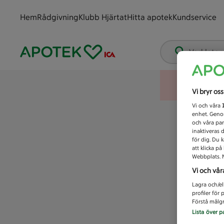
Hem
Rådgivning
Klubb Hjärtat
Hitta apotek
Kundservice
Vad letar
Vi bryr os
Vi och våra
enhet. Genom
och våra par
inaktiveras 
för dig. Du 
att klicka p
Webbplats. M
Vi och vår
Lagra och/el
profiler för
Förstå målgr
Lista över p