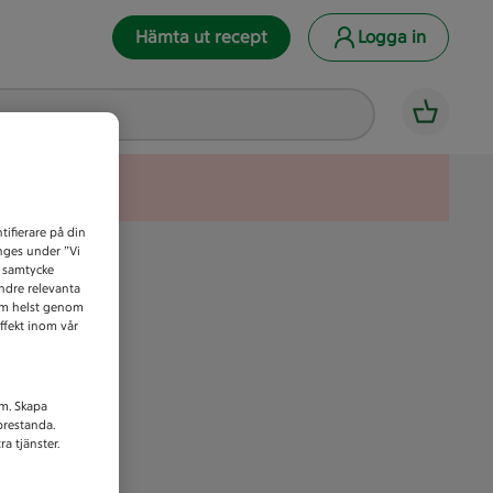
Hämta ut recept
Logga in
tifierare på din
anges under ”Vi
t samtycke
indre relevanta
som helst genom
ffekt inom vår
am. Skapa
prestanda.
a tjänster.