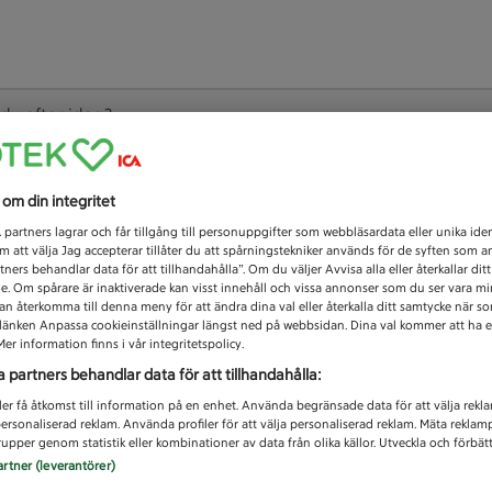
 du efter idag?
Unknown error
s om din integritet
1
partners lagrar och får tillgång till personuppgifter som webbläsardata eller unika iden
 att välja Jag accepterar tillåter du att spårningstekniker används för de syften som 
tners behandlar data för att tillhandahålla”. Om du väljer Avvisa alla eller återkallar dit
de. Om spårare är inaktiverade kan visst innehåll och vissa annonser som du ser vara m
kan återkomma till denna meny för att ändra dina val eller återkalla ditt samtycke när 
å länken Anpassa cookieinställningar längst ned på webbsidan. Dina val kommer att ha e
er information finns i vår integritetspolicy.
a partners behandlar data för att tillhandahålla:
ler få åtkomst till information på en enhet. Använda begränsade data för att välja rekl
 personaliserad reklam. Använda profiler för att välja personaliserad reklam. Mäta reklam
upper genom statistik eller kombinationer av data från olika källor. Utveckla och förbättr
artner (leverantörer)