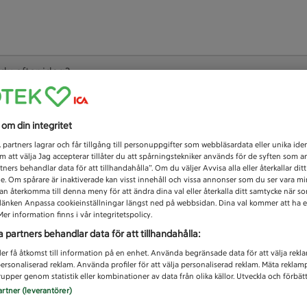
 du efter idag?
Unknown error
s om din integritet
1
partners lagrar och får tillgång till personuppgifter som webbläsardata eller unika iden
 att välja Jag accepterar tillåter du att spårningstekniker används för de syften som 
tners behandlar data för att tillhandahålla”. Om du väljer Avvisa alla eller återkallar dit
de. Om spårare är inaktiverade kan visst innehåll och vissa annonser som du ser vara m
kan återkomma till denna meny för att ändra dina val eller återkalla ditt samtycke när 
å länken Anpassa cookieinställningar längst ned på webbsidan. Dina val kommer att ha e
er information finns i vår integritetspolicy.
a partners behandlar data för att tillhandahålla:
ler få åtkomst till information på en enhet. Använda begränsade data för att välja rekl
 personaliserad reklam. Använda profiler för att välja personaliserad reklam. Mäta reklam
upper genom statistik eller kombinationer av data från olika källor. Utveckla och förbättr
artner (leverantörer)