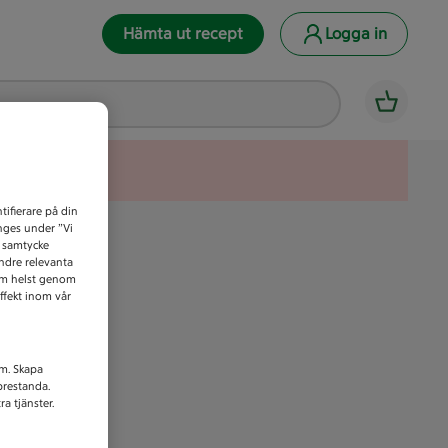
Hämta ut recept
Logga in
tifierare på din
anges under ”Vi
t samtycke
indre relevanta
som helst genom
ffekt inom vår
am. Skapa
prestanda.
a tjänster.