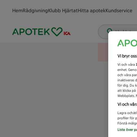
Hem
Rådgivning
Klubb Hjärtat
Hitta apotek
Kundservice
Vad letar
Vi bryr os
Vi och våra
enhet. Genom
och våra par
inaktiveras 
för dig. Du 
att klicka p
Webbplats. M
Vi och vår
Lagra och/el
profiler för
Förstå målgr
Lista över p