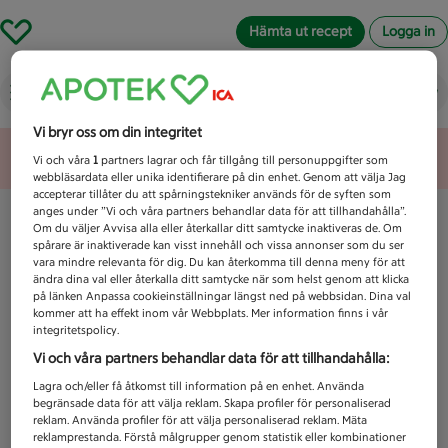
Hämta ut recept
Logga in
Vad letar du efter idag?
Vi bryr oss om din integritet
Unknown error
Vi och våra
1
partners lagrar och får tillgång till personuppgifter som
webbläsardata eller unika identifierare på din enhet. Genom att välja Jag
accepterar tillåter du att spårningstekniker används för de syften som
anges under ”Vi och våra partners behandlar data för att tillhandahålla”.
Om du väljer Avvisa alla eller återkallar ditt samtycke inaktiveras de. Om
spårare är inaktiverade kan visst innehåll och vissa annonser som du ser
vara mindre relevanta för dig. Du kan återkomma till denna meny för att
ändra dina val eller återkalla ditt samtycke när som helst genom att klicka
på länken Anpassa cookieinställningar längst ned på webbsidan. Dina val
kommer att ha effekt inom vår Webbplats. Mer information finns i vår
integritetspolicy.
Vi och våra partners behandlar data för att tillhandahålla:
Lagra och/eller få åtkomst till information på en enhet. Använda
begränsade data för att välja reklam. Skapa profiler för personaliserad
reklam. Använda profiler för att välja personaliserad reklam. Mäta
reklamprestanda. Förstå målgrupper genom statistik eller kombinationer