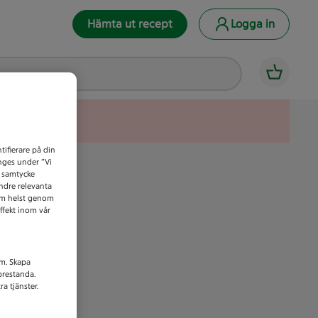
Hämta ut recept
Logga in
tifierare på din
anges under ”Vi
t samtycke
indre relevanta
som helst genom
ffekt inom vår
am. Skapa
prestanda.
a tjänster.