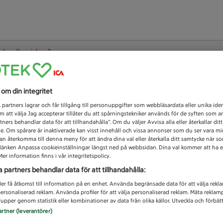
 du efter idag?
Unknown error
s om din integritet
1
partners lagrar och får tillgång till personuppgifter som webbläsardata eller unika iden
 att välja Jag accepterar tillåter du att spårningstekniker används för de syften som 
tners behandlar data för att tillhandahålla”. Om du väljer Avvisa alla eller återkallar dit
de. Om spårare är inaktiverade kan visst innehåll och vissa annonser som du ser vara m
kan återkomma till denna meny för att ändra dina val eller återkalla ditt samtycke när 
å länken Anpassa cookieinställningar längst ned på webbsidan. Dina val kommer att ha e
er information finns i vår integritetspolicy.
a partners behandlar data för att tillhandahålla:
ler få åtkomst till information på en enhet. Använda begränsade data för att välja rekl
 personaliserad reklam. Använda profiler för att välja personaliserad reklam. Mäta reklam
upper genom statistik eller kombinationer av data från olika källor. Utveckla och förbättr
artner (leverantörer)