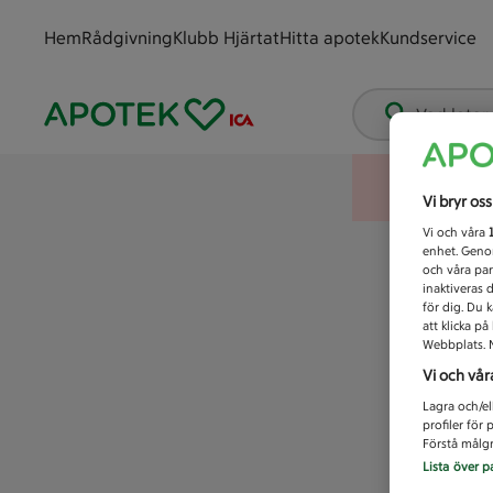
Hem
Rådgivning
Klubb Hjärtat
Hitta apotek
Kundservice
Vad letar
Vi bryr os
Vi och våra
enhet. Genom
och våra par
inaktiveras 
för dig. Du 
att klicka p
Webbplats. M
Vi och vår
Lagra och/el
profiler för
Förstå målgr
Lista över p