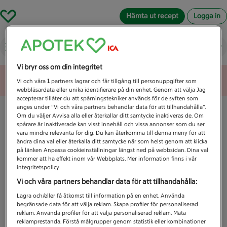
Hämta ut recept
Logga in
Vad letar du efter idag?
Vi bryr oss om din integritet
Unknown error
Vi och våra
1
partners lagrar och får tillgång till personuppgifter som
webbläsardata eller unika identifierare på din enhet. Genom att välja Jag
accepterar tillåter du att spårningstekniker används för de syften som
anges under ”Vi och våra partners behandlar data för att tillhandahålla”.
Om du väljer Avvisa alla eller återkallar ditt samtycke inaktiveras de. Om
spårare är inaktiverade kan visst innehåll och vissa annonser som du ser
vara mindre relevanta för dig. Du kan återkomma till denna meny för att
ändra dina val eller återkalla ditt samtycke när som helst genom att klicka
på länken Anpassa cookieinställningar längst ned på webbsidan. Dina val
kommer att ha effekt inom vår Webbplats. Mer information finns i vår
integritetspolicy.
Vi och våra partners behandlar data för att tillhandahålla:
Lagra och/eller få åtkomst till information på en enhet. Använda
begränsade data för att välja reklam. Skapa profiler för personaliserad
reklam. Använda profiler för att välja personaliserad reklam. Mäta
reklamprestanda. Förstå målgrupper genom statistik eller kombinationer