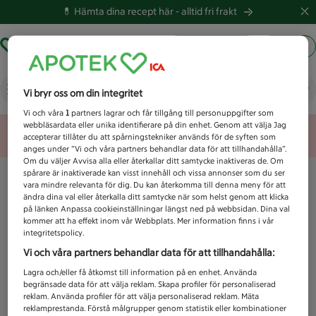
💊 Hämta dina recept här -
alltid fri frakt
Hämta ut recept
Logga in
Vad letar du efter idag?
Vi bryr oss om din integritet
Vi och våra
1
partners lagrar och får tillgång till personuppgifter som
webbläsardata eller unika identifierare på din enhet. Genom att välja Jag
Unknown error
accepterar tillåter du att spårningstekniker används för de syften som
anges under ”Vi och våra partners behandlar data för att tillhandahålla”.
Om du väljer Avvisa alla eller återkallar ditt samtycke inaktiveras de. Om
spårare är inaktiverade kan visst innehåll och vissa annonser som du ser
vara mindre relevanta för dig. Du kan återkomma till denna meny för att
ändra dina val eller återkalla ditt samtycke när som helst genom att klicka
på länken Anpassa cookieinställningar längst ned på webbsidan. Dina val
kommer att ha effekt inom vår Webbplats. Mer information finns i vår
integritetspolicy.
Vi och våra partners behandlar data för att tillhandahålla:
Lagra och/eller få åtkomst till information på en enhet. Använda
begränsade data för att välja reklam. Skapa profiler för personaliserad
reklam. Använda profiler för att välja personaliserad reklam. Mäta
reklamprestanda. Förstå målgrupper genom statistik eller kombinationer