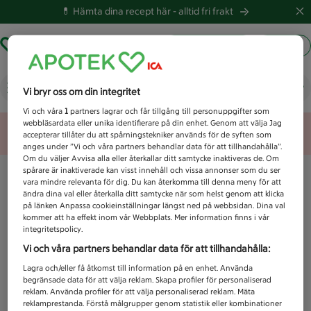
💊 Hämta dina recept här -
alltid fri frakt
Hämta ut recept
Logga in
Vad letar du efter idag?
Vi bryr oss om din integritet
Vi och våra
1
partners lagrar och får tillgång till personuppgifter som
webbläsardata eller unika identifierare på din enhet. Genom att välja Jag
Unknown error
accepterar tillåter du att spårningstekniker används för de syften som
anges under ”Vi och våra partners behandlar data för att tillhandahålla”.
Om du väljer Avvisa alla eller återkallar ditt samtycke inaktiveras de. Om
spårare är inaktiverade kan visst innehåll och vissa annonser som du ser
vara mindre relevanta för dig. Du kan återkomma till denna meny för att
ändra dina val eller återkalla ditt samtycke när som helst genom att klicka
på länken Anpassa cookieinställningar längst ned på webbsidan. Dina val
kommer att ha effekt inom vår Webbplats. Mer information finns i vår
integritetspolicy.
Vi och våra partners behandlar data för att tillhandahålla:
Lagra och/eller få åtkomst till information på en enhet. Använda
begränsade data för att välja reklam. Skapa profiler för personaliserad
reklam. Använda profiler för att välja personaliserad reklam. Mäta
reklamprestanda. Förstå målgrupper genom statistik eller kombinationer