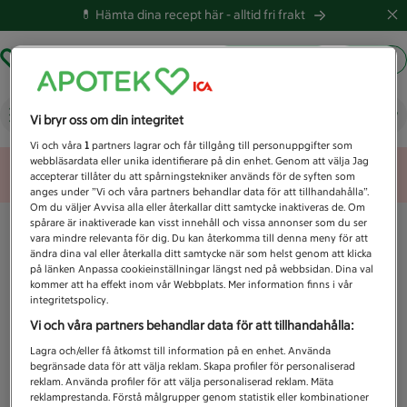
💊 Hämta dina recept här -
alltid fri frakt
Hämta ut recept
Logga in
Vad letar du efter idag?
Vi bryr oss om din integritet
Vi och våra
1
partners lagrar och får tillgång till personuppgifter som
webbläsardata eller unika identifierare på din enhet. Genom att välja Jag
Unknown error
accepterar tillåter du att spårningstekniker används för de syften som
anges under ”Vi och våra partners behandlar data för att tillhandahålla”.
Om du väljer Avvisa alla eller återkallar ditt samtycke inaktiveras de. Om
spårare är inaktiverade kan visst innehåll och vissa annonser som du ser
vara mindre relevanta för dig. Du kan återkomma till denna meny för att
ändra dina val eller återkalla ditt samtycke när som helst genom att klicka
på länken Anpassa cookieinställningar längst ned på webbsidan. Dina val
kommer att ha effekt inom vår Webbplats. Mer information finns i vår
integritetspolicy.
Vi och våra partners behandlar data för att tillhandahålla:
Lagra och/eller få åtkomst till information på en enhet. Använda
begränsade data för att välja reklam. Skapa profiler för personaliserad
reklam. Använda profiler för att välja personaliserad reklam. Mäta
reklamprestanda. Förstå målgrupper genom statistik eller kombinationer