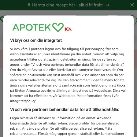
💊 Hämta dina recept här -
alltid fri frakt
Hämta ut recept
Logga in
Vad letar du efter idag?
Vi bryr oss om din integritet
Vi och våra
1
partners lagrar och får tillgång till personuppgifter som
webbläsardata eller unika identifierare på din enhet. Genom att välja Jag
Unknown error
accepterar tillåter du att spårningstekniker används för de syften som
anges under ”Vi och våra partners behandlar data för att tillhandahålla”.
Om du väljer Avvisa alla eller återkallar ditt samtycke inaktiveras de. Om
spårare är inaktiverade kan visst innehåll och vissa annonser som du ser
vara mindre relevanta för dig. Du kan återkomma till denna meny för att
ändra dina val eller återkalla ditt samtycke när som helst genom att klicka
på länken Anpassa cookieinställningar längst ned på webbsidan. Dina val
kommer att ha effekt inom vår Webbplats. Mer information finns i vår
integritetspolicy.
Vi och våra partners behandlar data för att tillhandahålla:
Lagra och/eller få åtkomst till information på en enhet. Använda
begränsade data för att välja reklam. Skapa profiler för personaliserad
reklam. Använda profiler för att välja personaliserad reklam. Mäta
reklamprestanda. Förstå målgrupper genom statistik eller kombinationer