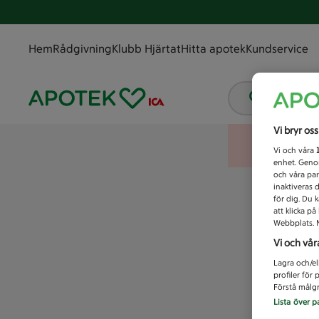
Hem
Rådgivning
Klubb Hjärtat
Hitta apotek
Kundservice
Vad letar
Vi bryr os
Vi och våra
enhet. Genom
och våra par
inaktiveras 
för dig. Du 
att klicka p
Webbplats. M
Vi och vår
Lagra och/el
profiler för
Förstå målgr
Lista över p