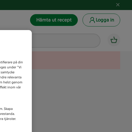
Hämta ut recept
Logga in
tifierare på din
anges under ”Vi
t samtycke
indre relevanta
som helst genom
ffekt inom vår
am. Skapa
prestanda.
a tjänster.