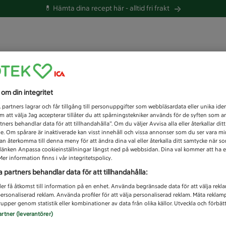
💊 Hämta dina recept här -
alltid fri frakt
 du efter idag?
s om din integritet
Unknown error
1
partners lagrar och får tillgång till personuppgifter som webbläsardata eller unika iden
 att välja Jag accepterar tillåter du att spårningstekniker används för de syften som 
tners behandlar data för att tillhandahålla”. Om du väljer Avvisa alla eller återkallar dit
de. Om spårare är inaktiverade kan visst innehåll och vissa annonser som du ser vara m
kan återkomma till denna meny för att ändra dina val eller återkalla ditt samtycke när 
å länken Anpassa cookieinställningar längst ned på webbsidan. Dina val kommer att ha e
er information finns i vår integritetspolicy.
a partners behandlar data för att tillhandahålla:
ler få åtkomst till information på en enhet. Använda begränsade data för att välja rekl
 personaliserad reklam. Använda profiler för att välja personaliserad reklam. Mäta reklam
upper genom statistik eller kombinationer av data från olika källor. Utveckla och förbättr
artner (leverantörer)