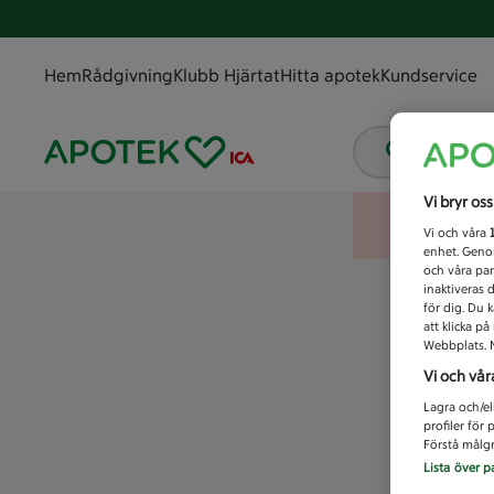
Hem
Rådgivning
Klubb Hjärtat
Hitta apotek
Kundservice
Vad letar
Vi bryr os
Vi och våra
enhet. Genom
och våra par
inaktiveras 
för dig. Du 
att klicka p
Webbplats. M
Vi och vår
Lagra och/el
profiler för
Förstå målgr
Lista över p