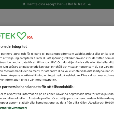
💊 Hämta dina recept här -
alltid fri frakt
 du efter idag?
s om din integritet
Unknown error
1
partners lagrar och får tillgång till personuppgifter som webbläsardata eller unika iden
 att välja Jag accepterar tillåter du att spårningstekniker används för de syften som 
tners behandlar data för att tillhandahålla”. Om du väljer Avvisa alla eller återkallar dit
de. Om spårare är inaktiverade kan visst innehåll och vissa annonser som du ser vara m
kan återkomma till denna meny för att ändra dina val eller återkalla ditt samtycke när 
å länken Anpassa cookieinställningar längst ned på webbsidan. Dina val kommer att ha e
er information finns i vår integritetspolicy.
a partners behandlar data för att tillhandahålla:
ler få åtkomst till information på en enhet. Använda begränsade data för att välja rekl
 personaliserad reklam. Använda profiler för att välja personaliserad reklam. Mäta reklam
upper genom statistik eller kombinationer av data från olika källor. Utveckla och förbättr
artner (leverantörer)