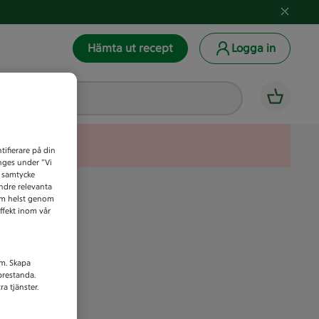
Hämta ut recept
Logga in
tifierare på din
anges under ”Vi
t samtycke
indre relevanta
som helst genom
ffekt inom vår
am. Skapa
prestanda.
a tjänster.