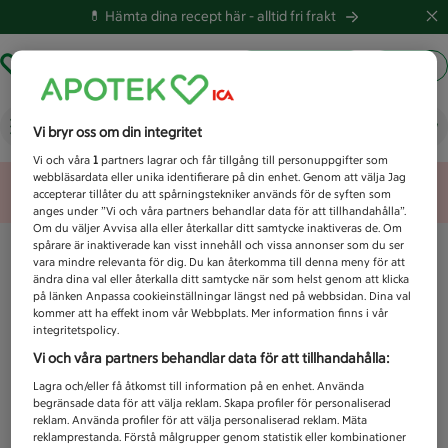
💊 Hämta dina recept här -
alltid fri frakt
Hämta ut recept
Logga in
Vad letar du efter idag?
Vi bryr oss om din integritet
Vi och våra
1
partners lagrar och får tillgång till personuppgifter som
webbläsardata eller unika identifierare på din enhet. Genom att välja Jag
Unknown error
accepterar tillåter du att spårningstekniker används för de syften som
anges under ”Vi och våra partners behandlar data för att tillhandahålla”.
Om du väljer Avvisa alla eller återkallar ditt samtycke inaktiveras de. Om
spårare är inaktiverade kan visst innehåll och vissa annonser som du ser
vara mindre relevanta för dig. Du kan återkomma till denna meny för att
ändra dina val eller återkalla ditt samtycke när som helst genom att klicka
på länken Anpassa cookieinställningar längst ned på webbsidan. Dina val
kommer att ha effekt inom vår Webbplats. Mer information finns i vår
integritetspolicy.
Vi och våra partners behandlar data för att tillhandahålla:
Lagra och/eller få åtkomst till information på en enhet. Använda
begränsade data för att välja reklam. Skapa profiler för personaliserad
reklam. Använda profiler för att välja personaliserad reklam. Mäta
reklamprestanda. Förstå målgrupper genom statistik eller kombinationer